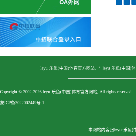
leyu·乐鱼(中国)体育官方网站,
/
leyu·乐鱼(中国
Copyright © 2002-2026 leyu·乐鱼(中国)体育官方网站, All rights reserved.
蒙ICP备2022002449号-1
本网站内容归leyu·乐