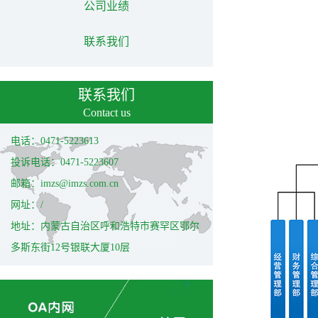
公司业绩
联系我们
联系我们
Contact us
电话：0471-5223613
投诉电话：0471-5223607
邮箱：imzs@imzs.com.cn
网址：/
地址：内蒙古自治区呼和浩特市赛罕区鄂尔
多斯东街12号银联大厦10层