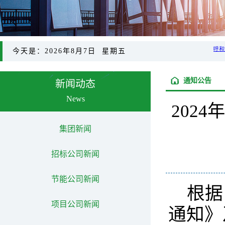
今天是：2026年8月7日 星期五
通知公告
新闻动态
News
202
集团新闻
招标公司新闻
节能公司新闻
根据
项目公司新闻
通知》