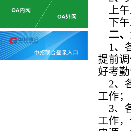
上午工
下午工
二、
1、
提前调
好考勤
2、
工作；
3、
工作，