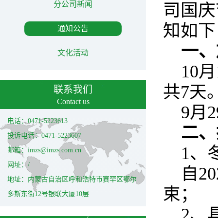
分公司新闻
司国庆
知如下
通知公告
一、
文化活动
10
共7天
联系我们
Contact us
9月
电话：0471-5223613
二、
投诉电话：0471-5223607
1
、
邮箱：imzs@imzs.com.cn
网址：/
自2
地址：内蒙古自治区呼和浩特市赛罕区鄂尔
束；
多斯东街12号银联大厦10层
2
、