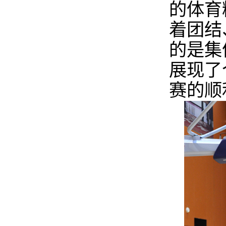
的体育
着团结
的是集
展现了
赛的顺