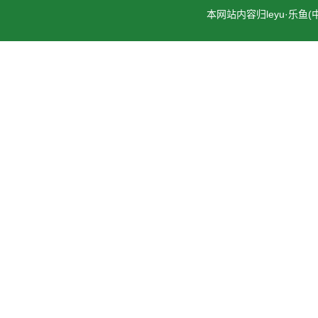
本网站内容归leyu·乐