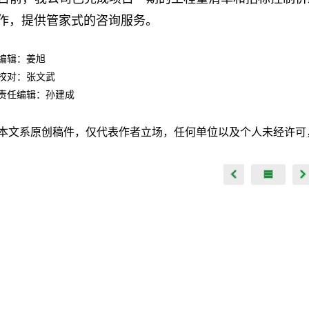
作，提供管家式的咨询服务。
编辑：姜旭
校对：张文武
责任编辑：孙建成
本文系原创稿件，仅代表作者立场，任何单位以及个人未经许可