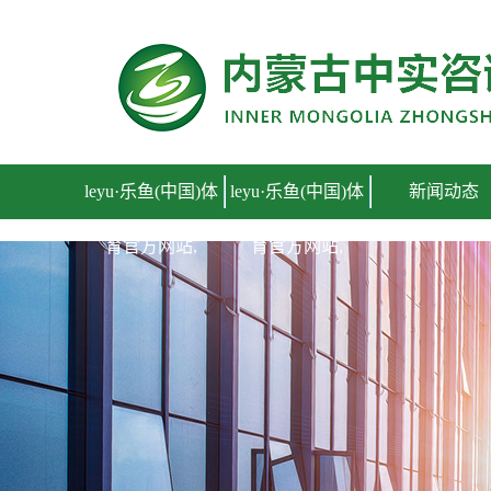
leyu·乐鱼(中国)体
leyu·乐鱼(中国)体
新闻动态
育官方网站,
育官方网站,