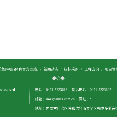
u·乐鱼(中国)体育官方网站,
/
新闻动态
/
招标采购
/
工程咨询
/
项目管
reserved.
电话：0471-5223613 投诉电话：0471-5223607
邮箱：imzs@imzs.com.cn 网址：/
地址：内蒙古自治区呼和浩特市赛罕区鄂尔多斯东街