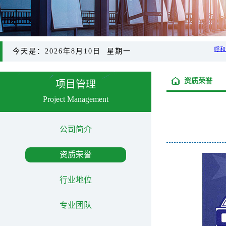
今天是：2026年8月10日 星期一
资质荣誉
项目管理
Project Management
公司简介
资质荣誉
行业地位
专业团队