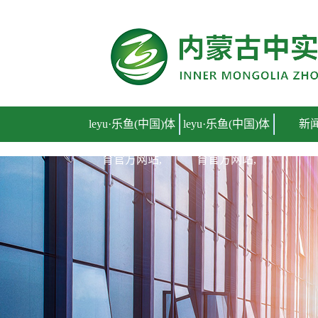
leyu·乐鱼(中国)体
leyu·乐鱼(中国)体
新
育官方网站,
育官方网站,