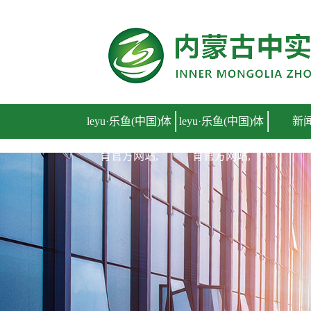
leyu·乐鱼(中国)体
leyu·乐鱼(中国)体
新
育官方网站,
育官方网站,