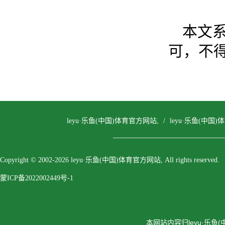
本文
可，不
leyu·乐鱼(中国)体育官方网站,
/
leyu·乐鱼(中国
Copyright © 2002-2026 leyu·乐鱼(中国)体育官方网站, All rights reserved.
蒙ICP备2022002449号-1
本网站内容归leyu·乐