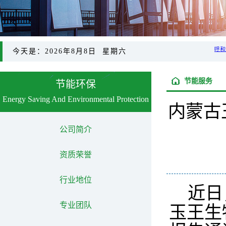
今天是：2026年8月8日 星期六
节能服务
节能环保
Energy Saving And Environmental Protection
内蒙古
公司简介
资质荣誉
行业地位
近日
专业团队
玉王生