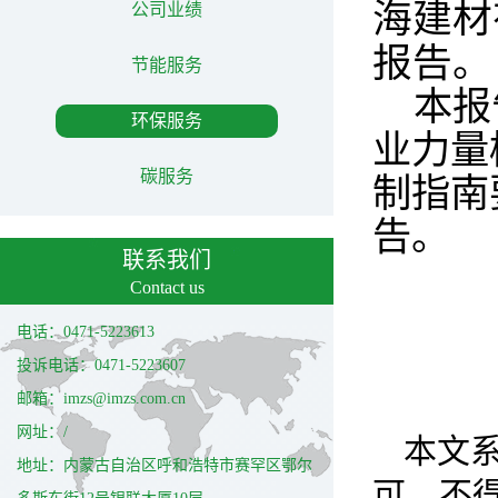
海建材
公司业绩
报告。
节能服务
本报
环保服务
业力量
碳服务
制指南
告。
联系我们
Contact us
电话：0471-5223613
投诉电话：0471-5223607
邮箱：imzs@imzs.com.cn
网址：/
本文
地址：内蒙古自治区呼和浩特市赛罕区鄂尔
可，不