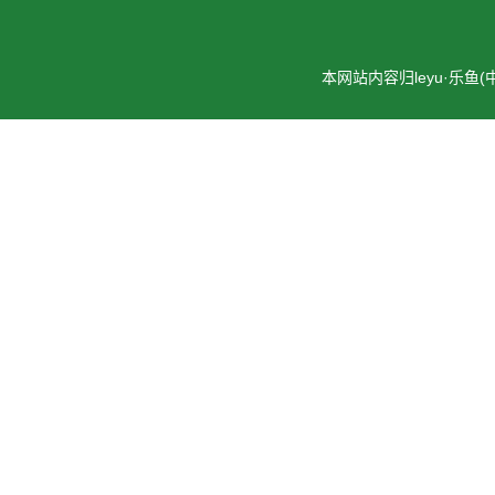
本网站内容归leyu·乐