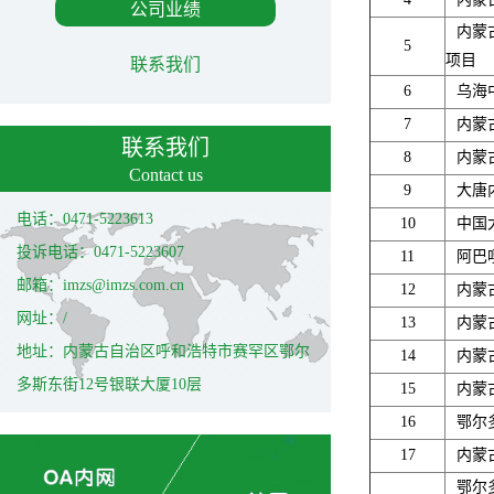
公司业绩
内蒙
5
项目
联系我们
6
乌海
7
内蒙
联系我们
8
内蒙
Contact us
9
大唐
电话：0471-5223613
10
中国
投诉电话：0471-5223607
11
阿巴
邮箱：imzs@imzs.com.cn
12
内蒙
网址：/
13
内蒙
地址：内蒙古自治区呼和浩特市赛罕区鄂尔
14
内蒙
多斯东街12号银联大厦10层
15
内蒙
16
鄂尔
17
内蒙
鄂尔